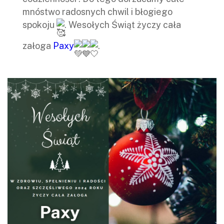
mnóstwo radosnych chwil i błogiego
spokoju
. Wesołych Świąt życzy cała
załoga
Paxy
.