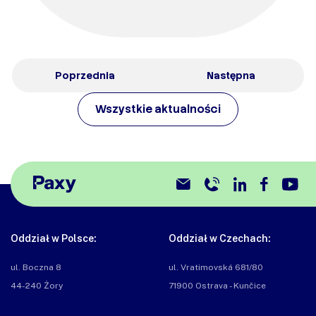
Poprzednia
Następna
Wszystkie aktualności
Oddział w Polsce:
Oddział w Czechach:
ul. Boczna 8

ul. Vratimovská 681/80

44-240 Żory
71900 Ostrava - Kunčice