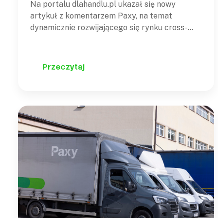
Na portalu dlahandlu.pl ukazał się nowy
artykuł z komentarzem Paxy, na temat
dynamicznie rozwijającego się rynku cross-
border w Polsce. Dlaczego to takie ważne?
Dane rynkowe nie pozostawiają wątpliwości:
polski e-commerce wkracza na
Przeczytaj
międzynarodowe wody z coraz większą
pewnością. W lutym 2025 roku, podczas gdy
krajowa sprzedaż e-commerce odnotowała
wzrost o…