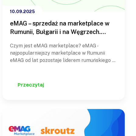
10.09.2025
eMAG – sprzedaż na marketplace w
Rumunii, Bułgarii i na Węgrzech.
Poznaj specyfikę rynków e-
Czym jest eMAG marketplace? eMAG -
commerce Europy Środkowo-
najpopularniejszy marketplace w Rumunii
Wschodniej
eMAG od lat pozostaje liderem rumuńskiego e-
commerce i jedną z najważniejszych platform
marketplace w regionie Europy Środkowo-
Wschodniej. W 2025 roku platforma
Przeczytaj
obsługiwała już ponad 9 milionów aktywnych
klientów w Rumunii, Bułgarii i na Węgrzech, a
liczba sprzedawców marketplace
przekroczyła 64…