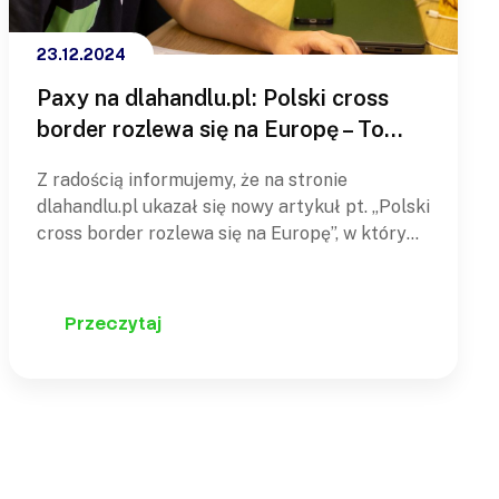
23.12.2024
Paxy na dlahandlu.pl: Polski cross
border rozlewa się na Europę – To
szansa dla firm kurierskich!
Z radością informujemy, że na stronie
dlahandlu.pl ukazał się nowy artykuł pt. „Polski
cross border rozlewa się na Europę”, w którym
nasz specjalista ds. sprzedaży - Kacper
Kamiński omówił aktualne trendy w e-
commerce oraz rosnące znaczenie handlu
Przeczytaj
transgranicznego. W artykule zwróciliśmy
uwagę na dynamiczny rozwój branży
kurierskiej, który staje się…