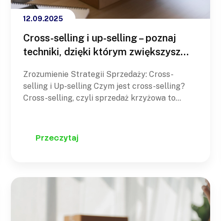
12.09.2025
Cross-selling i up-selling – poznaj
techniki, dzięki którym zwiększysz
swoją sprzedaż online
Zrozumienie Strategii Sprzedaży: Cross-
selling i Up-selling Czym jest cross-selling?
Cross-selling, czyli sprzedaż krzyżowa to
strategia i jednocześnie zestaw taktyk
sprzedażowych, w ramach których sprzedawca
proponuje klientowi produkty lub usługi
Przeczytaj
komplementarne do aktualnie rozważanych.
Istotą jest poszerzenie wartości i
funkcjonalności zakupu głównego, a nie jego
zamiana. Jeśli właśnie wprowadziłeś do swojej…