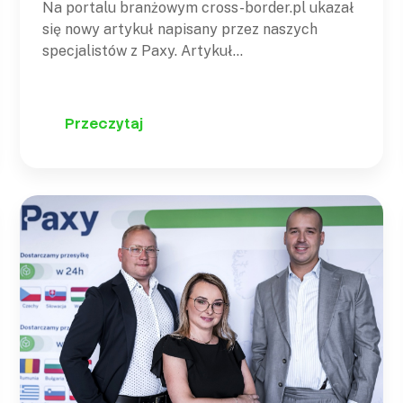
Na portalu branżowym cross-border.pl ukazał
modelu logistyki
się nowy artykuł napisany przez naszych
specjalistów z Paxy. Artykuł
zatytułowany "Dostawa zamówień z eMAG za
granicą – oczekiwania konsumentów, jaki model
logistyki wybrać?" omawia kluczowe wyzwania
Przeczytaj
związane z efektywną dostawą towarów na
platformie eMAG – ­­­ jednym z wiodących
marketplace'ów w Europie Środkowo-
Wschodniej. Oczekiwania Konsumentów
Współcześni…