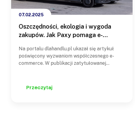
07.02.2025
Oszczędności, ekologia i wygoda
zakupów. Jak Paxy pomaga e-
sklepom sprostać oczekiwaniom
Na portalu dlahandlu.pl ukazał się artykuł
konsumentów?
poświęcony wyzwaniom współczesnego e-
commerce. W publikacji zatytułowanej
"Przyszłość e-commerce: jak pogodzić
oszczędności, ekologię i wygodę zakupów?"
analizujemy, jak branża dostosowuje się do
Przeczytaj
zmieniających się oczekiwań konsumentów
oraz przedstawiamy innowacyjne rozwiązania,
które odpowiadają na te wyzwania. W artykule
szczegółowo omawiamy, jak współczesny
rynek e-commerce mierzy…