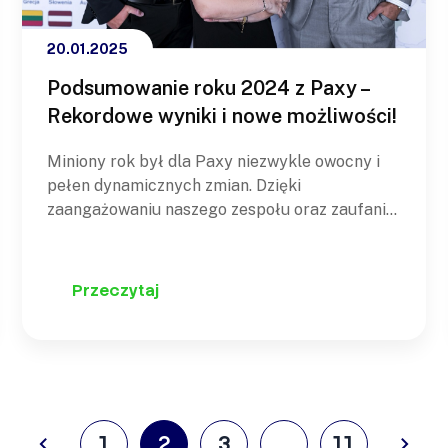
20.01.2025
Podsumowanie roku 2024 z Paxy –
Rekordowe wyniki i nowe możliwości!
Miniony rok był dla Paxy niezwykle owocny i
pełen dynamicznych zmian. Dzięki
zaangażowaniu naszego zespołu oraz zaufaniu
naszych klientów osiągnęliśmy rekordowe
wyniki i umocniliśmy swoją pozycję na rynku
usług logistycznych cross-border.Rekordowe
Przeczytaj
Wyniki Operacyjne W 2024 roku w Paxy
osiągnęliśmy imponujący wynik ponad 3
milionów wysłanych przesyłek do 17
europejskich krajów…
1
2
3
…
11