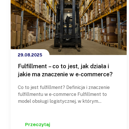
29.08.2025
Fulfillment – co to jest, jak działa i
jakie ma znaczenie w e-commerce?
Co to jest fulfillment? Definicja i znaczenie
fulfillmentu w e-commerce Fulfillment to
model obsługi logistycznej, w którym
wyspecjalizowany operator logistyczny
przejmuje od sklepu internetowego wszystkie
zadania związane z realizacją zamówień. W
Przeczytaj
praktyce oznacza to, że sprzedawca nie musi