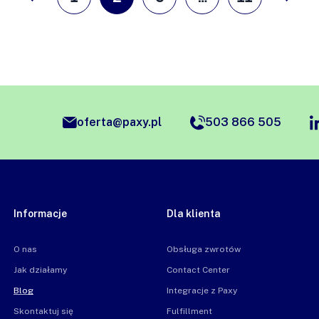
oferta@paxy.pl
503 866 505
Informacje
Dla klienta
O nas
Obsługa zwrotów
Jak działamy
Contact Center
Blog
Integracje z Paxy
Skontaktuj się
Fulfillment