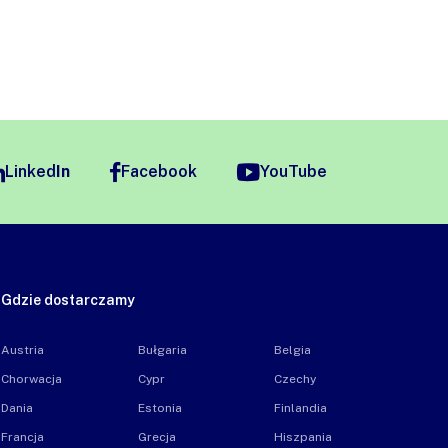
Linked
In
Facebook
YouTube
Gdzie dostarczamy
Austria
Bułgaria
Belgia
Chorwacja
Cypr
Czechy
Dania
Estonia
Finlandia
Francja
Grecja
Hiszpania