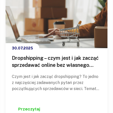
30.07.2025
Dropshipping – czym jest i jak zacząć
sprzedawać online bez własnego
magazynu?
Czym jest i jak zacząć dropshipping? To jedno
z najczęściej zadawanych pytań przez
początkujących sprzedawców w sieci. Temat
cieszy się szczególnym zainteresowaniem
wśród osób, które chcą zminimalizować koszty
i ryzyko biznesowe. Dropshipping to model
Przeczytaj
sprzedaży, który daje dużą elastyczność i