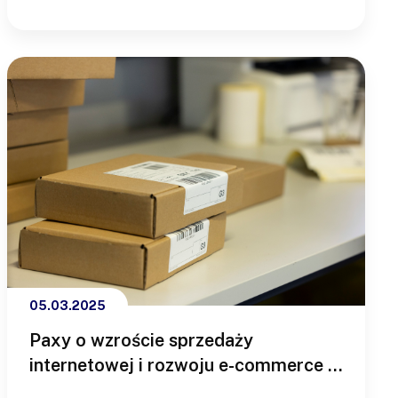
kształtować krajobraz e-commerce w 2025
roku. Czym są Marketplace’y? Marketplace’y
to internetowe platformy, które łączą
kupujących i sprzedających, umożliwiając im…
05.03.2025
Paxy o wzroście sprzedaży
internetowej i rozwoju e-commerce w
Polsce