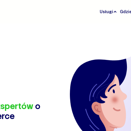
Usługi
Gdzi
kspertów
o
erce