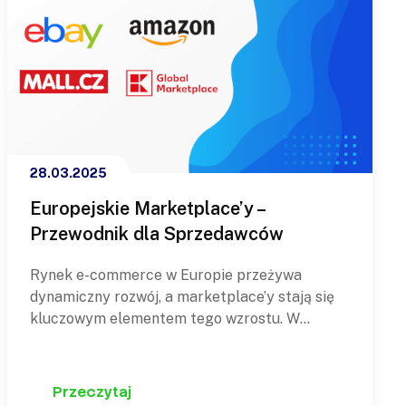
28.03.2025
Europejskie Marketplace’y –
Przewodnik dla Sprzedawców
Rynek e-commerce w Europie przeżywa
dynamiczny rozwój, a marketplace’y stają się
kluczowym elementem tego wzrostu. W
najnowszym artykule, opublikowanym na
portalu branżowym cross-border.pl,
analizujemy najważniejsze europejskie
Przeczytaj
platformy sprzedażowe, które będą