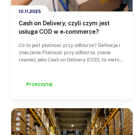
10.11.2025
Cash on Delivery, czyli czym jest
usługa COD w e-commerce?
Co to jest płatność przy odbiorze? Definicja i
znaczenie Płatność przy odbiorze, znana
również jako Cash on Delivery (COD), to metoda
rozliczenia, w której klient uiszcza należność
dopiero w momencie dostarczenia przesyłki
przez kuriera lub odbioru w punkcie. W
Przeczytaj
praktyce oznacza to, że sprzedawca wysyła
towar bez wcześniejszej zapłaty, a…