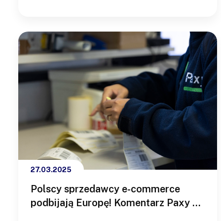
samodzielnie zajmować się magazynowaniem
towaru, jego kompletowaniem czy
przygotowywaniem paczek do wysyłki -…
27.03.2025
Polscy sprzedawcy e-commerce
podbijają Europę! Komentarz Paxy na
dlahandlu.pl