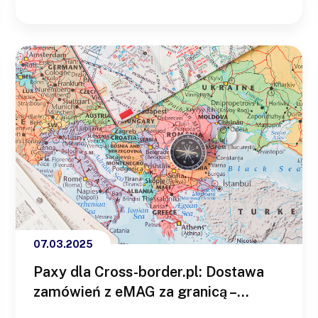
pozwala szybko przetestować pomysł na
biznes online. W tym artykule znajdziesz…
07.03.2025
Paxy dla Cross-border.pl: Dostawa
zamówień z eMAG za granicą –
Oczekiwania konsumentów i wybór