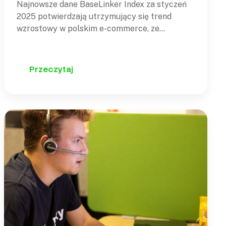
Najnowsze dane BaseLinker Index za styczeń
2025 potwierdzają utrzymujący się trend
wzrostowy w polskim e-commerce, ze
szczególnym uwzględnieniem sprzedaży
transgranicznej. Nasz zespół podzielił się
swoimi obserwacjami na temat tych trendów w
Przeczytaj
najnowszym artykule opublikowanym na
portalu dlahandlu.pl. Rekordowy wzrost cross-
border w centrum uwagi Według najnowszego
raportu BaseLinker Index, opartego na…