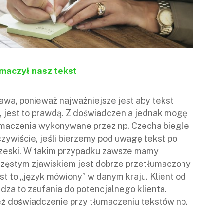
umaczył nasz tekst
awa, ponieważ najważniejsze jest aby tekst
, jest to prawdą. Z doświadczenia jednak mogę
łumaczenia wykonywane przez np. Czecha biegle
zywiście, jeśli bierzemy pod uwagę tekst po
 czeski. W takim przypadku zawsze mamy
 Częstym zjawiskiem jest dobrze przetłumaczony
jest to „język mówiony” w danym kraju. Klient od
budza to zaufania do potencjalnego klienta.
eż doświadczenie przy tłumaczeniu tekstów np.