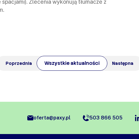
e spacjami). Zlecenia wykonują tłumacze z
m.
Wszystkie aktualności
Poprzednia
Następna
oferta@paxy.pl
503 866 505