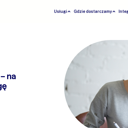
Usługi
Gdzie dostarczamy
Inte
 – na
gę